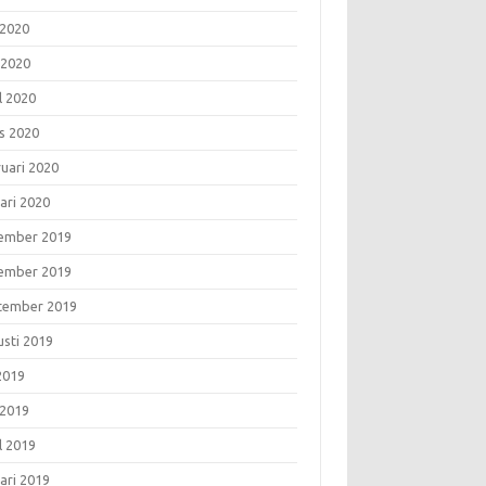
 2020
 2020
l 2020
s 2020
ruari 2020
ari 2020
ember 2019
ember 2019
tember 2019
usti 2019
 2019
 2019
l 2019
ari 2019