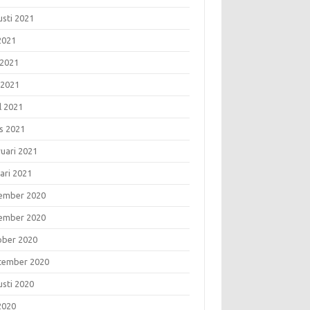
usti 2021
 2021
 2021
 2021
l 2021
s 2021
ruari 2021
ari 2021
ember 2020
ember 2020
ober 2020
tember 2020
usti 2020
 2020