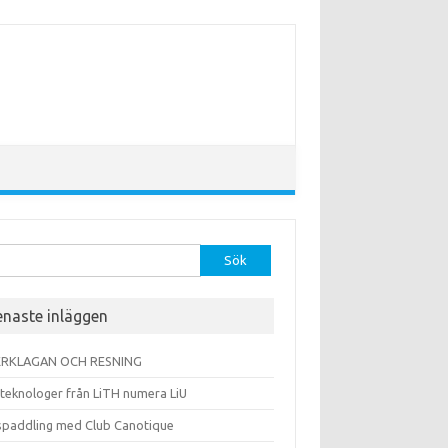
r:
enaste inläggen
RKLAGAN OCH RESNING
 teknologer från LiTH numera LiU
spaddling med Club Canotique