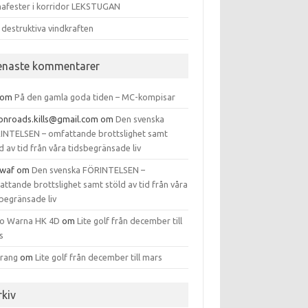
afester i korridor LEKSTUGAN
 destruktiva vindkraften
enaste kommentarer
om
På den gamla goda tiden – MC-kompisar
tonroads.kills@gmail.com
om
Den svenska
INTELSEN – omfattande brottslighet samt
d av tid från våra tidsbegränsade liv
waf
om
Den svenska FÖRINTELSEN –
ttande brottslighet samt stöld av tid från våra
begränsade liv
to Warna HK 4D
om
Lite golf från december till
s
arang
om
Lite golf från december till mars
rkiv