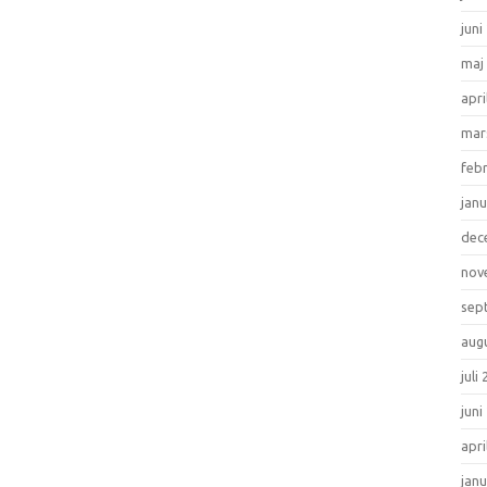
juni
maj
apri
mar
feb
janu
dec
nov
sep
aug
juli
juni
apri
janu