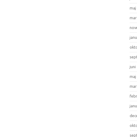
maj
mar
nov
janu
okt
sep
juni
maj
mar
feb
janu
dec
okt
sep