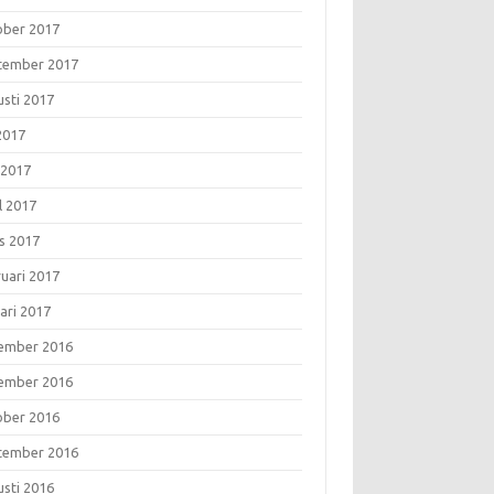
ober 2017
tember 2017
usti 2017
 2017
 2017
l 2017
s 2017
ruari 2017
ari 2017
ember 2016
ember 2016
ober 2016
tember 2016
usti 2016