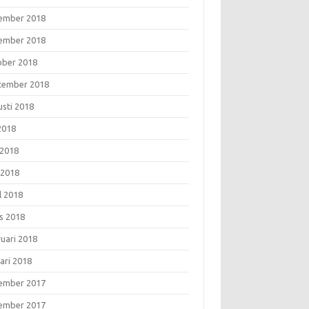
ember 2018
ember 2018
ober 2018
tember 2018
usti 2018
 2018
 2018
 2018
l 2018
s 2018
ruari 2018
ari 2018
ember 2017
ember 2017