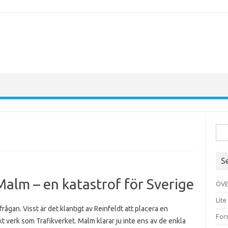
Sök
efte
S
alm – en katastrof för Sverige
ÖVE
Lite
rågan. Visst är det klantigt av Reinfeldt att placera en
For
 verk som Trafikverket. Malm klarar ju inte ens av de enkla