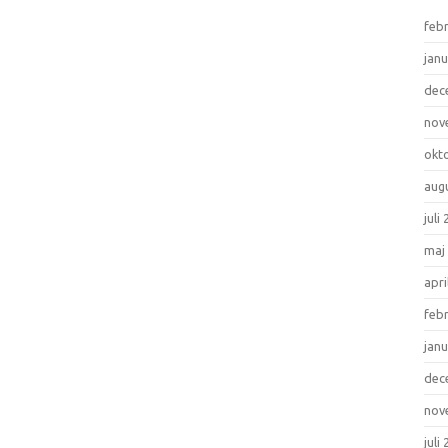
feb
janu
dec
nov
okt
aug
juli
maj
apri
feb
janu
dec
nov
juli