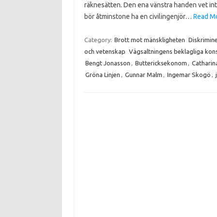
räknesätten. Den ena vänstra handen vet inte
bör åtminstone ha en civilingenjör…
Read Mo
Category:
Brott mot mänskligheten
Diskrimin
och vetenskap
Vägsaltningens beklagliga kon
Bengt Jonasson
,
Buttericksekonom
,
Catharin
Gröna Linjen
,
Gunnar Malm
,
Ingemar Skogö
,