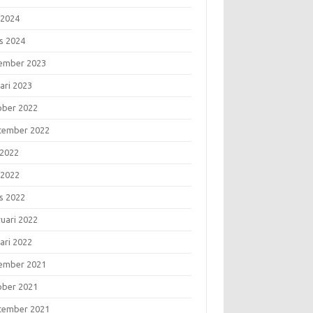
 2024
s 2024
ember 2023
ari 2023
ober 2022
tember 2022
 2022
 2022
s 2022
ruari 2022
ari 2022
ember 2021
ober 2021
tember 2021