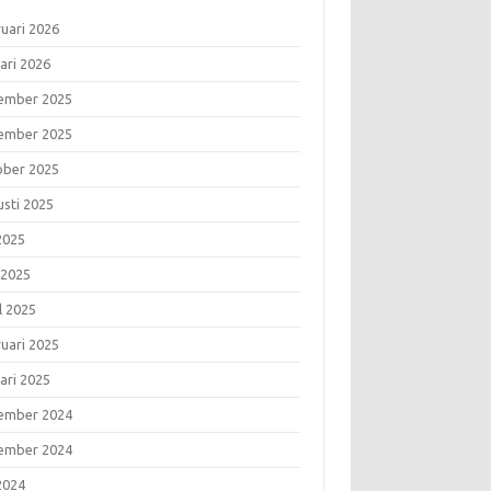
ruari 2026
ari 2026
ember 2025
ember 2025
ober 2025
usti 2025
 2025
 2025
l 2025
ruari 2025
ari 2025
ember 2024
ember 2024
 2024