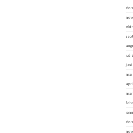
dec
nov
okt
sep
aug
juli
juni
maj
apri
mar
feb
janu
dec
nov