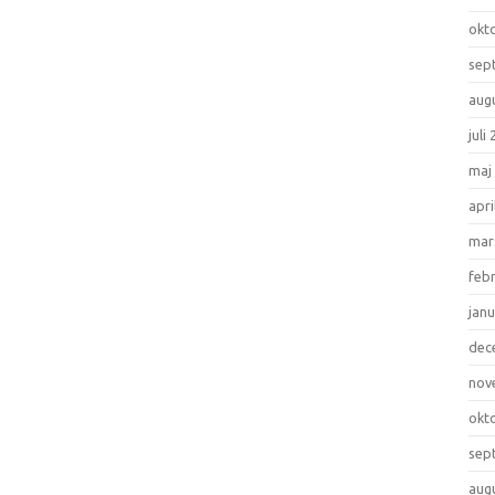
okt
sep
aug
juli
maj
apri
mar
feb
janu
dec
nov
okt
sep
aug