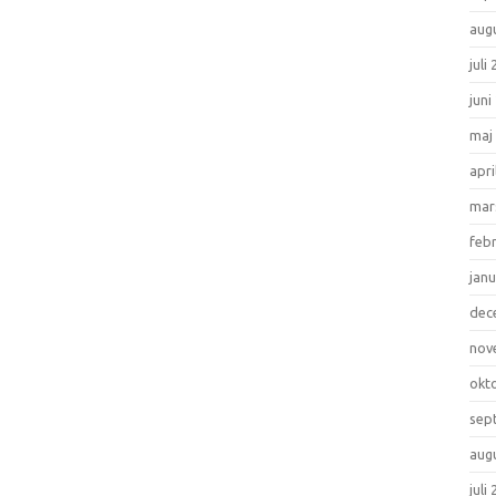
aug
juli
juni
maj
apri
mar
feb
janu
dec
nov
okt
sep
aug
juli