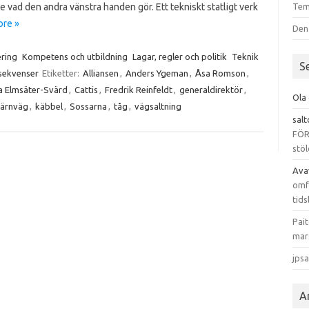
 vad den andra vänstra handen gör. Ett tekniskt statligt verk
Tem
re »
Den
ering
Kompetens och utbildning
Lagar, regler och politik
Teknik
S
sekvenser
Etiketter:
Alliansen
,
Anders Ygeman
,
Åsa Romson
,
a Elmsäter-Svärd
,
Cattis
,
Fredrik Reinfeldt
,
generaldirektör
,
Ola
järnväg
,
käbbel
,
Sossarna
,
tåg
,
vägsaltning
sal
FÖR
stöl
Ava
omfa
tids
Pai
mar
jps
A