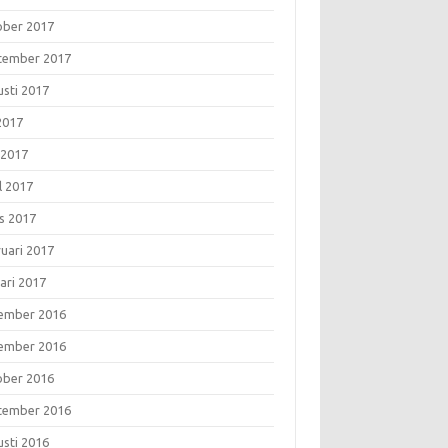
ober 2017
tember 2017
usti 2017
 2017
 2017
l 2017
s 2017
ruari 2017
ari 2017
ember 2016
ember 2016
ober 2016
tember 2016
usti 2016