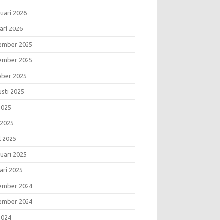
ruari 2026
ari 2026
ember 2025
ember 2025
ober 2025
usti 2025
 2025
 2025
l 2025
ruari 2025
ari 2025
ember 2024
ember 2024
 2024