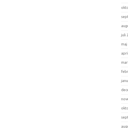
okt
sep
aug
juli
maj
apri
mar
feb
janu
dec
nov
okt
sep
aug