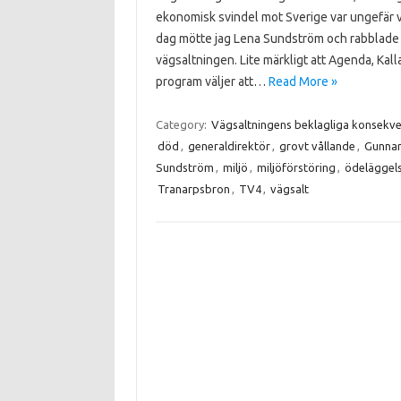
ekonomisk svindel mot Sverige var ungefär 
dag mötte jag Lena Sundström och rabblade
vägsaltningen. Lite märkligt att Agenda, Kal
program väljer att…
Read More »
Category:
Vägsaltningens beklagliga konsekv
död
,
generaldirektör
,
grovt vållande
,
Gunna
Sundström
,
miljö
,
miljöförstöring
,
ödeläggel
Tranarpsbron
,
TV4
,
vägsalt