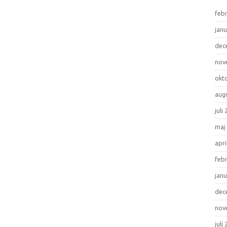
feb
janu
dec
nov
okt
aug
juli
maj
apri
feb
janu
dec
nov
juli