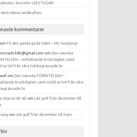
afester i korridor LEKSTUGAN
 destruktiva vindkraften
enaste kommentarer
om
På den gamla goda tiden – MC-kompisar
tonroads.kills@gmail.com
om
Den svenska
INTELSEN – omfattande brottslighet samt
d av tid från våra tidsbegränsade liv
waf
om
Den svenska FÖRINTELSEN –
ttande brottslighet samt stöld av tid från våra
begränsade liv
to Warna HK 4D
om
Lite golf från december till
s
arang
om
Lite golf från december till mars
rkiv