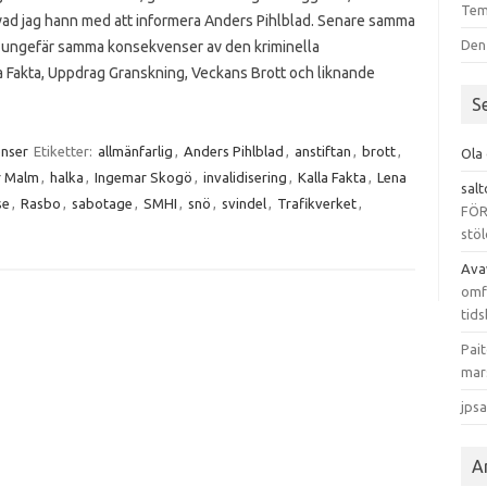
Tem
vad jag hann med att informera Anders Pihlblad. Senare samma
Den
 ungefär samma konsekvenser av den kriminella
la Fakta, Uppdrag Granskning, Veckans Brott och liknande
S
enser
Etiketter:
allmänfarlig
,
Anders Pihlblad
,
anstiftan
,
brott
,
Ola
r Malm
,
halka
,
Ingemar Skogö
,
invalidisering
,
Kalla Fakta
,
Lena
sal
se
,
Rasbo
,
sabotage
,
SMHI
,
snö
,
svindel
,
Trafikverket
,
FÖR
stöl
Ava
omfa
tids
Pai
mar
jps
A