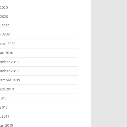
 2020
 2020
l 2020
s 2020
ruari 2020
ari 2020
ember 2019
ember 2019
tember 2019
usti 2019
 2019
 2019
l 2019
ari 2019