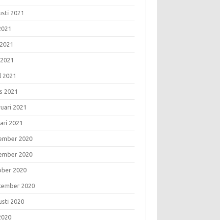
usti 2021
 2021
 2021
 2021
l 2021
s 2021
ruari 2021
ari 2021
ember 2020
ember 2020
ober 2020
tember 2020
usti 2020
 2020