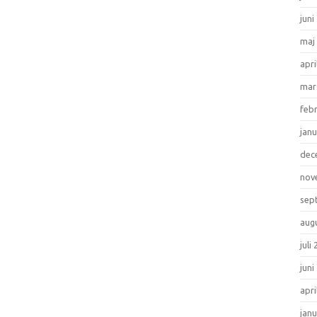
juni
maj
apri
mar
feb
janu
dec
nov
sep
aug
juli
juni
apri
janu