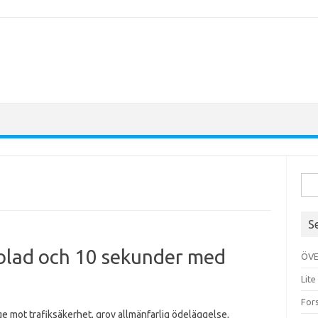
Sök 
S
blad och 10 sekunder med
ÖVE
Lite
For
e mot trafiksäkerhet, grov allmänfarlig ödeläggelse,