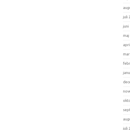
aug
juli
juni
maj
apri
mar
feb
janu
dec
nov
okt
sep
aug
juli