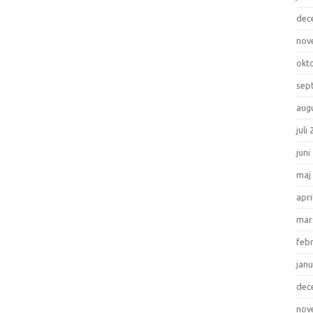
dec
nov
okt
sep
aug
juli
juni
maj
apri
mar
feb
janu
dec
nov