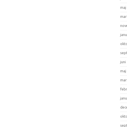
maj
mar
nov
janu
okt
sep
juni
maj
mar
feb
janu
dec
okt
sep