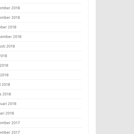
ember 2018
ember 2018
ober 2018
tember 2018
usti 2018
 2018
 2018
 2018
l 2018
s 2018
ruari 2018
ari 2018
ember 2017
ember 2017