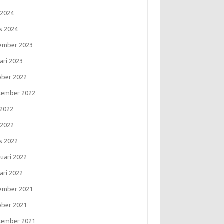
 2024
s 2024
ember 2023
ari 2023
ober 2022
tember 2022
 2022
 2022
s 2022
ruari 2022
ari 2022
ember 2021
ober 2021
tember 2021