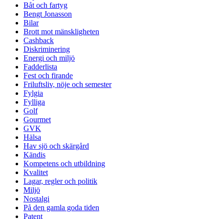
Båt och fartyg
Bengt Jonasson
Bilar
Brott mot mänskligheten
Cashback
Diskriminering
Energi och miljö
Fadderlista
Fest och firande
Friluftsliv, nöje och semester
Fylgia
Fylliga
Golf
Gourmet
GVK
Hälsa
Hav sjö och skärgård
Kändis
Kompetens och utbildning
Kvalitet
Lagar, regler och politik
Miljö
Nostalgi
På den gamla goda tiden
Patent