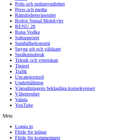
Polis och polismyndighet
Press och media
Rättslöshetsväsendet
Redox Signal Molekyler
RENU 28
Runa Vodka
Saltupproret
Samhällsekonomi
Snygg söt och välskapt
Språkmissbruk
Teknik och vetenskap
Tiggeri
Trafik
Uncategorized
Underhållning
Vägsaltningens beklagliga konsekvenser
Välgörenhet
Valuta
YouTube
Meta
Logga in
Flöde för inlägg
Flöde för kommentarer