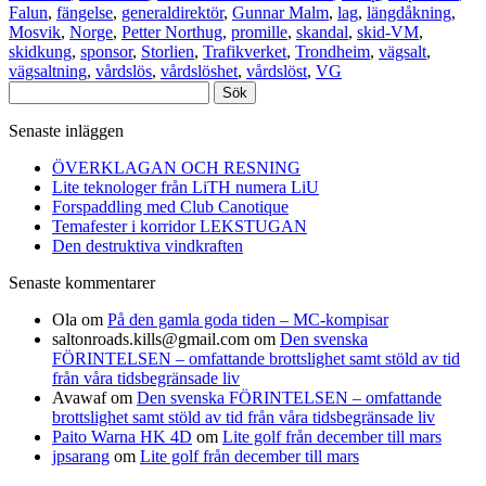
Falun
,
fängelse
,
generaldirektör
,
Gunnar Malm
,
lag
,
längdåkning
,
Mosvik
,
Norge
,
Petter Northug
,
promille
,
skandal
,
skid-VM
,
skidkung
,
sponsor
,
Storlien
,
Trafikverket
,
Trondheim
,
vägsalt
,
vägsaltning
,
vårdslös
,
vårdslöshet
,
vårdslöst
,
VG
Sök
efter:
Senaste inläggen
ÖVERKLAGAN OCH RESNING
Lite teknologer från LiTH numera LiU
Forspaddling med Club Canotique
Temafester i korridor LEKSTUGAN
Den destruktiva vindkraften
Senaste kommentarer
Ola
om
På den gamla goda tiden – MC-kompisar
saltonroads.kills@gmail.com
om
Den svenska
FÖRINTELSEN – omfattande brottslighet samt stöld av tid
från våra tidsbegränsade liv
Avawaf
om
Den svenska FÖRINTELSEN – omfattande
brottslighet samt stöld av tid från våra tidsbegränsade liv
Paito Warna HK 4D
om
Lite golf från december till mars
jpsarang
om
Lite golf från december till mars