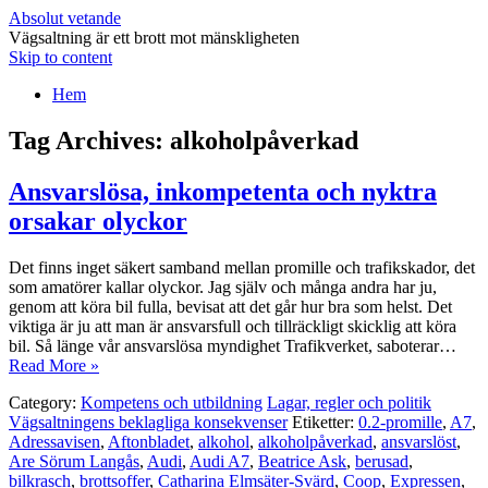
Absolut vetande
Vägsaltning är ett brott mot mänskligheten
Skip to content
Hem
Tag Archives:
alkoholpåverkad
Ansvarslösa, inkompetenta och nyktra
orsakar olyckor
Det finns inget säkert samband mellan promille och trafikskador, det
som amatörer kallar olyckor. Jag själv och många andra har ju,
genom att köra bil fulla, bevisat att det går hur bra som helst. Det
viktiga är ju att man är ansvarsfull och tillräckligt skicklig att köra
bil. Så länge vår ansvarslösa myndighet Trafikverket, saboterar…
Read More »
Category:
Kompetens och utbildning
Lagar, regler och politik
Vägsaltningens beklagliga konsekvenser
Etiketter:
0.2-promille
,
A7
,
Adressavisen
,
Aftonbladet
,
alkohol
,
alkoholpåverkad
,
ansvarslöst
,
Are Sörum Langås
,
Audi
,
Audi A7
,
Beatrice Ask
,
berusad
,
bilkrasch
,
brottsoffer
,
Catharina Elmsäter-Svärd
,
Coop
,
Expressen
,