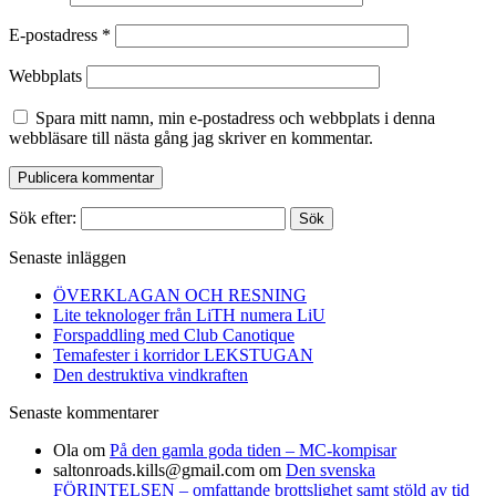
E-postadress
*
Webbplats
Spara mitt namn, min e-postadress och webbplats i denna
webbläsare till nästa gång jag skriver en kommentar.
Sök efter:
Senaste inläggen
ÖVERKLAGAN OCH RESNING
Lite teknologer från LiTH numera LiU
Forspaddling med Club Canotique
Temafester i korridor LEKSTUGAN
Den destruktiva vindkraften
Senaste kommentarer
Ola
om
På den gamla goda tiden – MC-kompisar
saltonroads.kills@gmail.com
om
Den svenska
FÖRINTELSEN – omfattande brottslighet samt stöld av tid