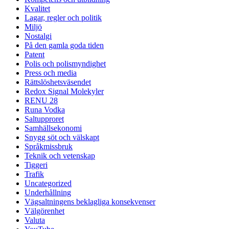
Kvalitet
Lagar, regler och politik
Miljö
Nostalgi
På den gamla goda tiden
Patent
Polis och polismyndighet
Press och media
Rättslöshetsväsendet
Redox Signal Molekyler
RENU 28
Runa Vodka
Saltupproret
Samhällsekonomi
Snygg söt och välskapt
Språkmissbruk
Teknik och vetenskap
Tiggeri
Trafik
Uncategorized
Underhållning
Vägsaltningens beklagliga konsekvenser
Välgörenhet
Valuta