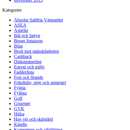
november 2013
Kategorier
Absolut Saltfria Vägpartiet
ASEA
Aspelin
Båt och fartyg
Bengt Jonasson
Bilar
Brott mot mänskligheten
Cashback
Diskriminering
Energi och miljö
Fadderlista
Fest och firande
Friluftsliv, nöje och semester
Fylgia
Fylliga
Golf
Gourmet
GVK
Hälsa
Hav sjö och skärgård
Kändis
Kompetens och utbildning