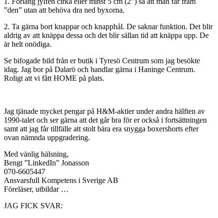
1. Förläng jylfen cirka eller minst 5 cm (2”) så att man får fram
”den” utan att behöva dra ned byxorna.
2. Ta gärna bort knappar och knapphål. De saknar funktion. Det blir
aldrig av att knäppa dessa och det blir sällan tid att knäppa upp. De
är helt onödiga.
Se bifogade bild från er butik i Tyresö Centrum som jag besökte
idag. Jag bor på Dalarö och handlar gärna i Haninge Centrum.
Roligt att vi fått HOME på plats.
Jag tjänade mycket pengar på H&M-aktier under andra hälften av
1990-talet och ser gärna att det går bra för er också i fortsättningen
samt att jag får tillfälle att stolt bära era snygga boxershorts efter
ovan nämnda uppgradering.
Med vänlig hälsning,
Bengt ”LinkedIn” Jonasson
070-6605447
Ansvarsfull Kompetens i Sverige AB
Föreläser, utbildar …
JAG FICK SVAR: